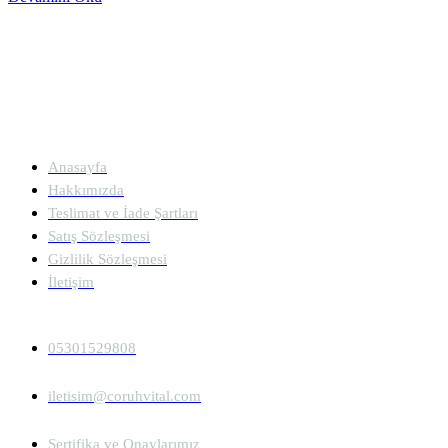
Anasayfa
Hakkımızda
Teslimat ve İade Şartları
Satış Sözleşmesi
Gizlilik Sözleşmesi
İletişim
05301529808
iletisim@coruhvital.com
Sertifika ve Onaylarımız