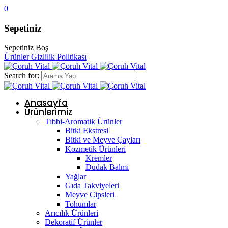
0
Sepetiniz
Sepetiniz Boş
Ürünler
Gizlilik Politikası
Search for:
Anasayfa
Ürünlerimiz
Tıbbi-Aromatik Ürünler
Bitki Ekstresi
Bitki ve Meyve Çayları
Kozmetik Ürünleri
Kremler
Dudak Balmı
Yağlar
Gıda Takviyeleri
Meyve Cipsleri
Tohumlar
Arıcılık Ürünleri
Dekoratif Ürünler