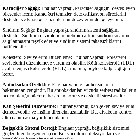
Karaciğer Sağlığı
: Enginar yaprağı, karaciğer sağlığını destekleyen
bileşenler içerir. Karaciğeri temizler, detoksifikasyon süreçlerini
destekler ve karaciğer enzimlerinin düzeylerini dengeleyebilir.
Sindirim Sağlığı: Enginar yaprağı, sindirim sistemi sağlığını
destekler. Sindirim enzimlerinin üretimini artırır, sindirim sularının
salgılanmasını teşvik eder ve sindirim sistemi rahatsızlıklarını
hafifletebilir.
Kolesterol Seviyelerini Düzenleme: Enginar yaprağı, kolesterol
seviyelerini düzenlemeye yardımcı olabilir. Kötü kolesterolü (LDL)
azaltırken, iyi kolesterolü (HDL) artırabilir, böylece kalp sağlığını
korur.
Antioksidan Özellikler
: Enginar yaprağı, antioksidanlar
bakımından zengindir. Bu antioksidanlar, vücudu serbest radikallerin
neden olduğu hücresel hasardan korur ve oksidatif stresi azaltır.
Kan Şekerini Düzenleme
: Enginar yaprağı, kan şekeri seviyelerini
dengeleyebilir ve insülin direncini azaltabilir. Bu, diyabetin kontrol
altına alınmasına yardımcı olabilir.
Bağışıklık Sistemi Desteği
: Enginar yaprağı, bağışıklık sistemini
güçlendiren bileşenler içerir. Bu, vücudun enfeksiyonlara ve