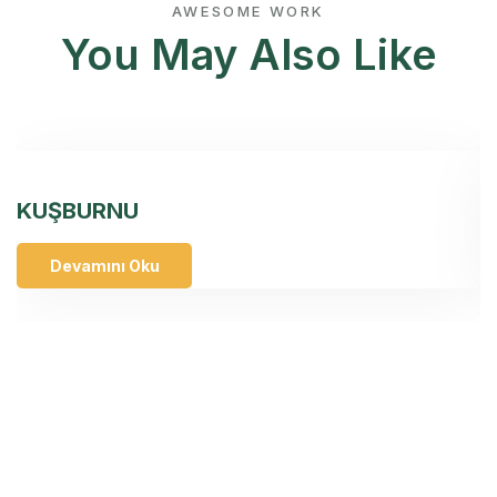
AWESOME WORK
You May Also Like
KUŞBURNU
P
Devamını Oku